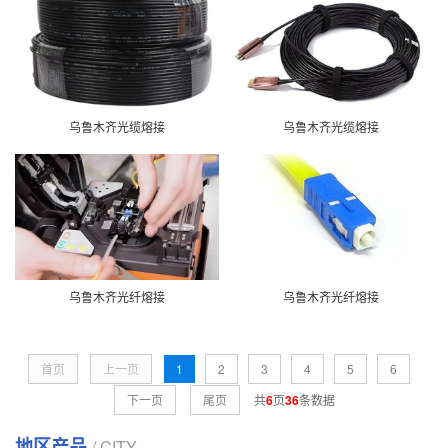
乌鲁木齐光缆熔接
乌鲁木齐光缆熔接
乌鲁木齐光纤熔接
乌鲁木齐光纤熔接
首页
上一页
1
2
3
4
5
6
下一页
尾页
共
6
页
36
条数据
地区产品
/ CITY